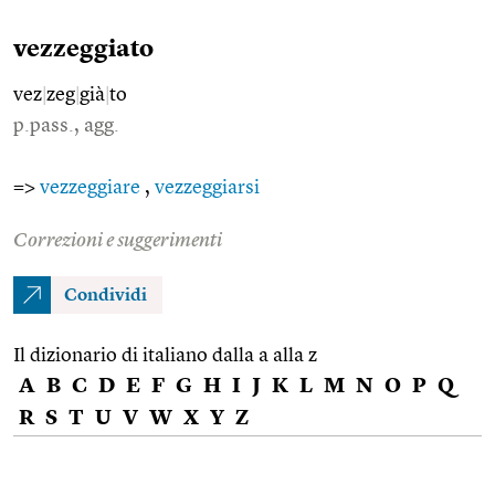
vezzeggiato
vez
|
zeg
|
già
|
to
p.pass., agg.
=>
vezzeggiare
,
vezzeggiarsi
Correzioni e suggerimenti
Condividi
Il dizionario di italiano dalla a alla z
A
B
C
D
E
F
G
H
I
J
K
L
M
N
O
P
Q
R
S
T
U
V
W
X
Y
Z