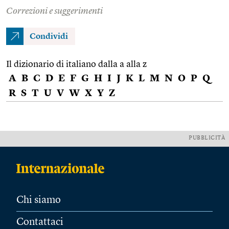
Correzioni e suggerimenti
Condividi
Il dizionario di italiano dalla a alla z
A
B
C
D
E
F
G
H
I
J
K
L
M
N
O
P
Q
R
S
T
U
V
W
X
Y
Z
PUBBLICITÀ
Chi siamo
Contattaci