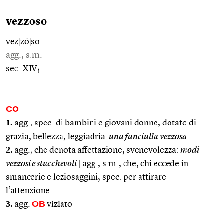
vezzoso
vez
|
zó
|
so
agg., s.m.
sec. XIV;
CO
1.
agg., spec. di bambini e giovani donne, dotato di
grazia, bellezza, leggiadria:
una fanciulla vezzosa
2.
agg., che denota affettazione, svenevolezza:
modi
vezzosi e stucchevoli
|
agg., s.m., che, chi eccede in
smancerie e leziosaggini, spec. per attirare
l’attenzione
3.
OB
agg.
viziato