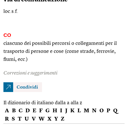
loc.s.f.
CO
ciascuno dei possibili percorsi o collegamenti per il
trasporto di persone e cose (come strade, ferrovie,
fiumi,
ecc.
)
Correzioni e suggerimenti
Condividi
Il dizionario di italiano dalla a alla z
A
B
C
D
E
F
G
H
I
J
K
L
M
N
O
P
Q
R
S
T
U
V
W
X
Y
Z