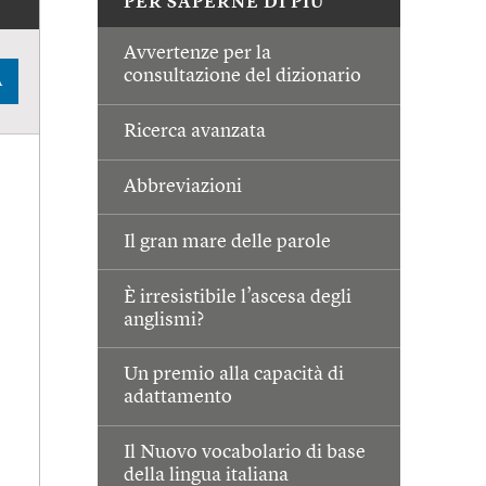
PER SAPERNE DI PIÙ
Avvertenze per la
consultazione del dizionario
A
Ricerca avanzata
Abbreviazioni
Il gran mare delle parole
È irresistibile l’ascesa degli
anglismi?
Un premio alla capacità di
adattamento
Il Nuovo vocabolario di base
della lingua italiana