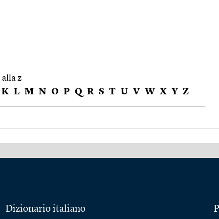
 alla z
K
L
M
N
O
P
Q
R
S
T
U
V
W
X
Y
Z
Dizionario italiano
P