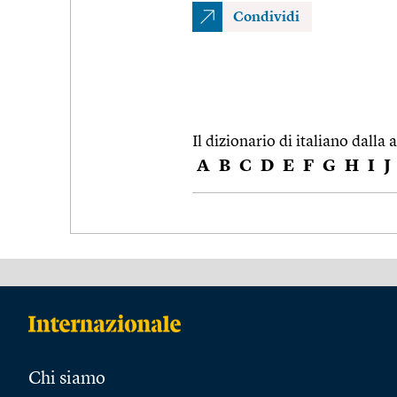
Condividi
Il dizionario di italiano dalla a
A
B
C
D
E
F
G
H
I
J
Chi siamo