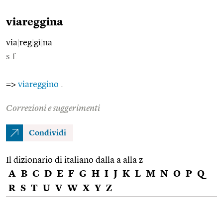
viareggina
via
|
reg
|
gì
|
na
s.f.
=>
viareggino
.
Correzioni e suggerimenti
Condividi
Il dizionario di italiano dalla a alla z
A
B
C
D
E
F
G
H
I
J
K
L
M
N
O
P
Q
R
S
T
U
V
W
X
Y
Z