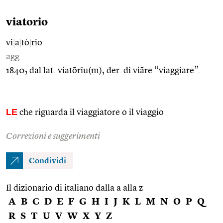
viatorio
vi
|
a
|
tò
|
rio
agg.
1840; dal lat. viatōrĭu(m), der. di viāre “viaggiare”.
LE
che riguarda il viaggiatore o il viaggio
Correzioni e suggerimenti
Condividi
Il dizionario di italiano dalla a alla z
A
B
C
D
E
F
G
H
I
J
K
L
M
N
O
P
Q
R
S
T
U
V
W
X
Y
Z