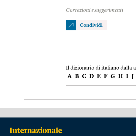
Correzioni e suggerimenti
Condividi
Il dizionario di italiano dalla a
A
B
C
D
E
F
G
H
I
J