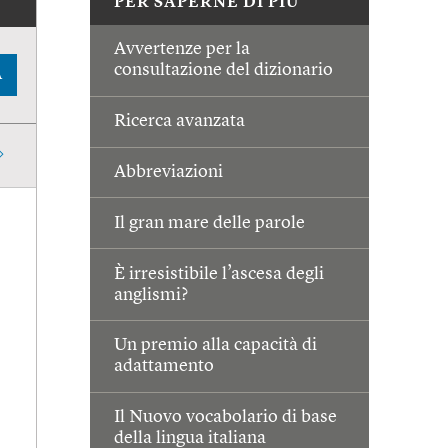
PER SAPERNE DI PIÙ
Avvertenze per la
consultazione del dizionario
A
Ricerca avanzata
Abbreviazioni
Il gran mare delle parole
È irresistibile l’ascesa degli
anglismi?
Un premio alla capacità di
adattamento
Il Nuovo vocabolario di base
della lingua italiana