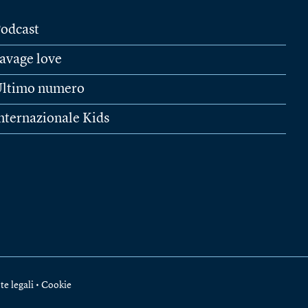
odcast
avage love
ltimo numero
nternazionale Kids
te legali
•
Cookie