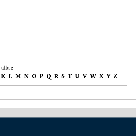
 alla z
K
L
M
N
O
P
Q
R
S
T
U
V
W
X
Y
Z