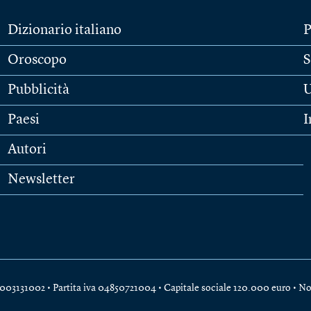
Dizionario italiano
P
Oroscopo
S
Pubblicità
U
Paesi
I
Autori
Newsletter
e 04003131002 • Partita iva 04850721004 • Capitale sociale 120.000 euro •
No