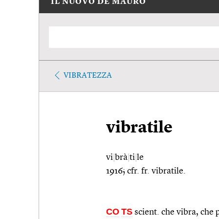
IL NUOVO DE MAURO
VIBRATEZZA
vibratile
vi
|
brà
|
ti
|
le
1916; cfr. fr. vibratile.
CO
TS
scient. che vibra, che 