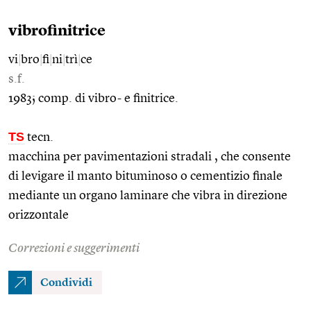
vibrofinitrice
vi
|
bro
|
fi
|
ni
|
trì
|
ce
s.f.
1983; comp. di vibro- e finitrice.
TS
tecn.
macchina per pavimentazioni stradali , che consente
di levigare il manto bituminoso o cementizio finale
mediante un organo laminare che vibra in direzione
orizzontale
Correzioni e suggerimenti
Condividi