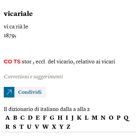
vicariale
vi
|
ca
|
rià
|
le
1879;
CO
TS
stor., eccl. del vicario, relativo ai vicari
Correzioni e suggerimenti
Condividi
Il dizionario di italiano dalla a alla z
A
B
C
D
E
F
G
H
I
J
K
L
M
N
O
P
Q
R
S
T
U
V
W
X
Y
Z