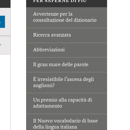
PER SAPERNE DI PIÙ
Avvertenze per la
consultazione del dizionario
A
Ricerca avanzata
Abbreviazioni
Il gran mare delle parole
È irresistibile l’ascesa degli
anglismi?
Un premio alla capacità di
adattamento
Il Nuovo vocabolario di base
della lingua italiana