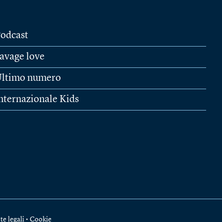
odcast
avage love
ltimo numero
nternazionale Kids
te legali
•
Cookie