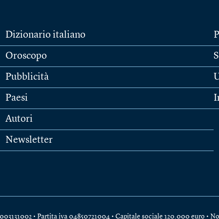
Dizionario italiano
P
Oroscopo
S
Pubblicità
U
Paesi
I
Autori
Newsletter
e 04003131002 • Partita iva 04850721004 • Capitale sociale 120.000 euro •
No