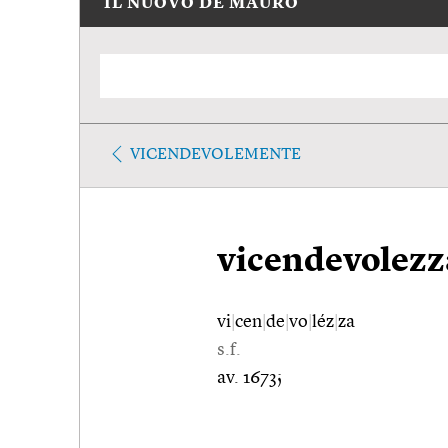
IL NUOVO DE MAURO
VICENDEVOLEMENTE
vicendevolezz
vi
|
cen
|
de
|
vo
|
léz
|
za
s.f.
av. 1673;