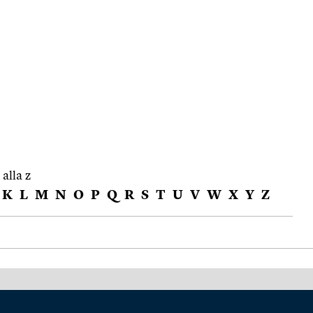
 alla z
K
L
M
N
O
P
Q
R
S
T
U
V
W
X
Y
Z