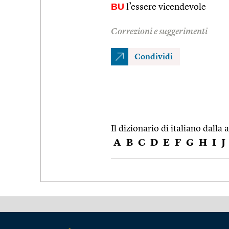
BU
l’essere vicendevole
Correzioni e suggerimenti
Condividi
Il dizionario di italiano dalla a
A
B
C
D
E
F
G
H
I
J