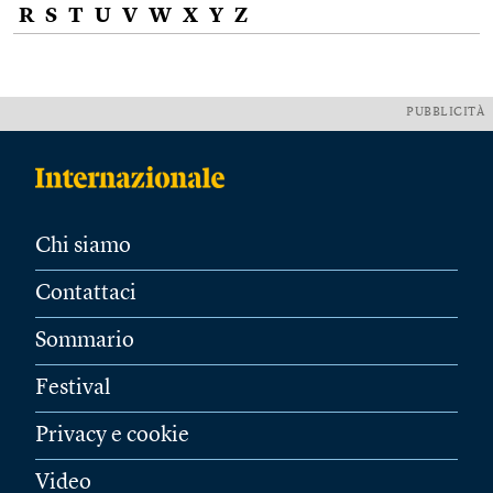
R
S
T
U
V
W
X
Y
Z
PUBBLICITÀ
Chi siamo
Contattaci
Sommario
Festival
Privacy e cookie
Video