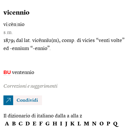
vicennio
vi
|
cèn
|
nio
s.m.
1879; dal lat. vicĕnnĭu(m), comp. di vicies “venti volte”
ed -ennium “-ennio”.
BU
ventennio
Correzioni e suggerimenti
Condividi
Il dizionario di italiano dalla a alla z
A
B
C
D
E
F
G
H
I
J
K
L
M
N
O
P
Q