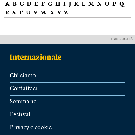
A
B
C
D
E
F
G
H
I
J
K
L
M
N
O
P
Q
R
S
T
U
V
W
X
Y
Z
PUBBLICITÀ
Chi siamo
Contattaci
Sommario
Festival
Privacy e cookie