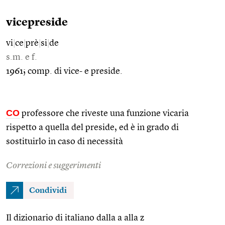
vicepreside
vi
|
ce
|
prè
|
si
|
de
s.m. e f.
1961; comp. di vice- e preside.
CO
professore che riveste una funzione vicaria
rispetto a quella del preside, ed è in grado di
sostituirlo in caso di necessità
Correzioni e suggerimenti
Condividi
Il dizionario di italiano dalla a alla z