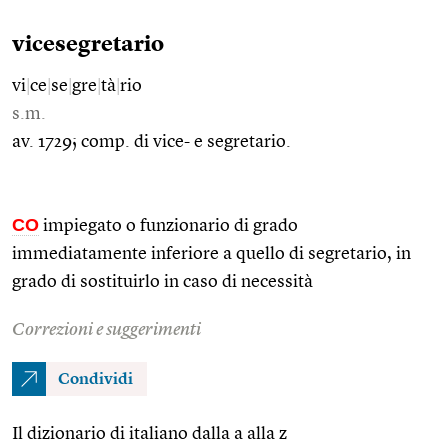
vicesegretario
vi
|
ce
|
se
|
gre
|
tà
|
rio
s.m.
av. 1729; comp. di vice- e segretario.
CO
impiegato o funzionario di grado
immediatamente inferiore a quello di segretario, in
grado di sostituirlo in caso di necessità
Correzioni e suggerimenti
Condividi
Il dizionario di italiano dalla a alla z