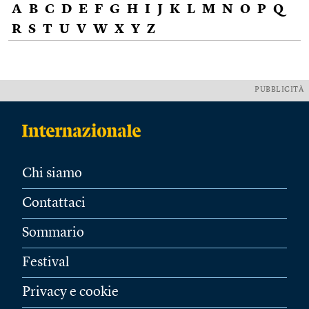
A
B
C
D
E
F
G
H
I
J
K
L
M
N
O
P
Q
R
S
T
U
V
W
X
Y
Z
PUBBLICITÀ
Chi siamo
Contattaci
Sommario
Festival
Privacy e cookie