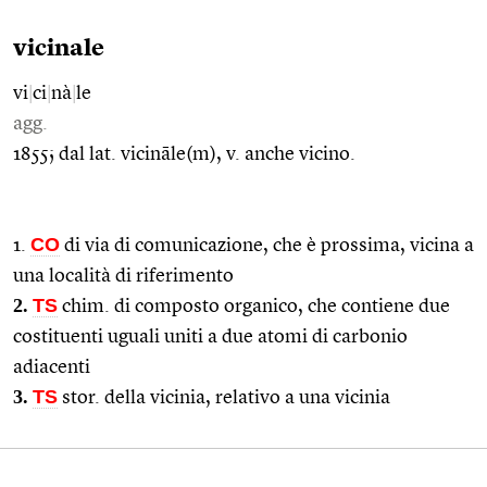
vicinale
vi
|
ci
|
nà
|
le
agg.
1855; dal lat. vicināle(m), v. anche vicino.
CO
1.
di via di comunicazione, che è prossima, vicina a
una località di riferimento
2.
TS
chim. di composto organico, che contiene due
costituenti uguali uniti a due atomi di carbonio
adiacenti
3.
TS
stor. della vicinia, relativo a una vicinia