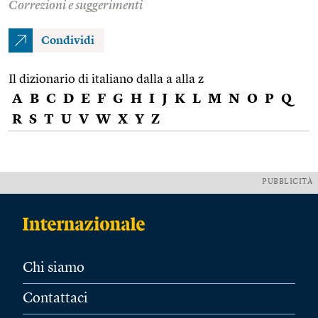
Correzioni e suggerimenti
Condividi
Il dizionario di italiano dalla a alla z
A
B
C
D
E
F
G
H
I
J
K
L
M
N
O
P
Q
R
S
T
U
V
W
X
Y
Z
PUBBLICITÀ
Chi siamo
Contattaci