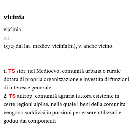
vicinia
vi
|
cì
|
nia
s.f.
1572; dal lat. mediev. vicīnĭa(m), v. anche vicino.
TS
1.
stor. nel Medioevo, comunità urbana o rurale
dotata di propria organizzazione e investita di funzioni
di interesse generale
2.
TS
antrop. comunità agraria tuttora esistente in
certe regioni alpine, nella quale i beni della comunità
vengono suddivisi in porzioni per essere utilizzati e
goduti dai componenti