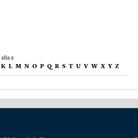
 alla z
K
L
M
N
O
P
Q
R
S
T
U
V
W
X
Y
Z