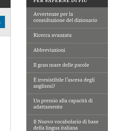
PER SAPERNE DI PIÙ
Avvertenze per la
consultazione del dizionario
A
Ricerca avanzata
Abbreviazioni
Il gran mare delle parole
È irresistibile l’ascesa degli
anglismi?
Un premio alla capacità di
adattamento
Il Nuovo vocabolario di base
della lingua italiana