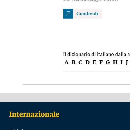
Condividi
Il dizionario di italiano dalla a
A
B
C
D
E
F
G
H
I
J