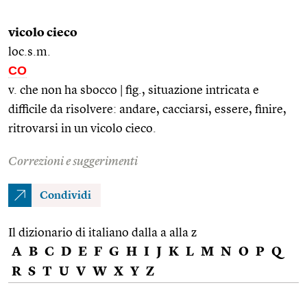
vicolo cieco
loc.s.m.
CO
v. che non ha sbocco | fig., situazione intricata e
difficile da risolvere: andare, cacciarsi, essere, finire,
ritrovarsi in un vicolo cieco.
Correzioni e suggerimenti
Condividi
Il dizionario di italiano dalla a alla z
A
B
C
D
E
F
G
H
I
J
K
L
M
N
O
P
Q
R
S
T
U
V
W
X
Y
Z