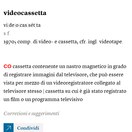
videocassetta
vi
|
de
|
o
|
cas
|
sét
|
ta
s.f.
1970; comp. di video- e cassetta, cfr. ingl. videotape.
CO
cassetta contenente un nastro magnetico in grado
di registrare immagini dal televisore, che può essere
vista per mezzo di un videoregistratore collegato al
televisore stesso
|
cassetta su cui è già stato registrato
un film o un programma televisivo
Correzioni e suggerimenti
Condividi