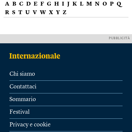
A
B
C
D
E
F
G
H
I
J
K
L
M
N
O
P
Q
R
S
T
U
V
W
X
Y
Z
PUBBLICITÀ
Chi siamo
Contattaci
Sommario
Festival
Privacy e cookie