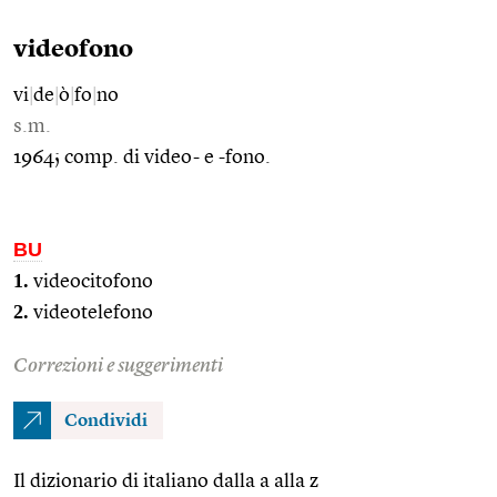
videofono
vi
|
de
|
ò
|
fo
|
no
s.m.
1964; comp. di video- e -fono.
BU
1.
videocitofono
2.
videotelefono
Correzioni e suggerimenti
Condividi
Il dizionario di italiano dalla a alla z