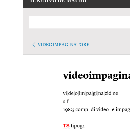
IL NUOVO DE MAURO
VIDEOIMPAGINATORE
videoimpagin
vi
|
de
|
o
|
im
|
pa
|
gi
|
na
|
zió
|
ne
s.f.
1983; comp. di video- e impag
TS
tipogr.