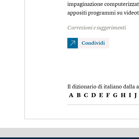
impaginazione computerizzata
appositi programmi su video
Correzioni e suggerimenti
Condividi
Il dizionario di italiano dalla a
A
B
C
D
E
F
G
H
I
J