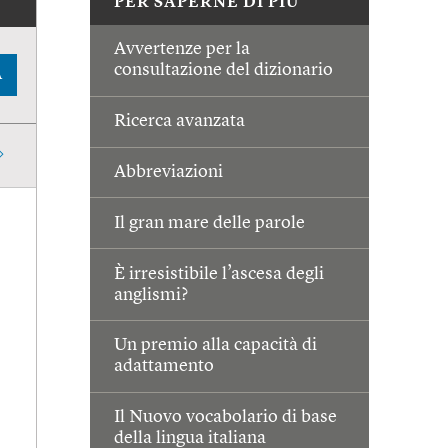
PER SAPERNE DI PIÙ
Avvertenze per la
consultazione del dizionario
A
Ricerca avanzata
Abbreviazioni
Il gran mare delle parole
È irresistibile l’ascesa degli
anglismi?
Un premio alla capacità di
adattamento
Il Nuovo vocabolario di base
della lingua italiana