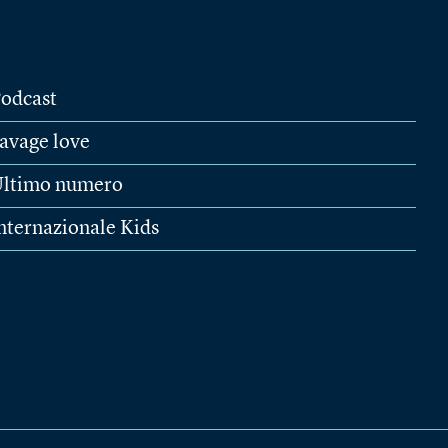
odcast
avage love
ltimo numero
nternazionale Kids