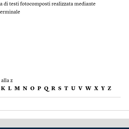
 di testi fotocomposti realizzata mediante
terminale
 alla z
K
L
M
N
O
P
Q
R
S
T
U
V
W
X
Y
Z