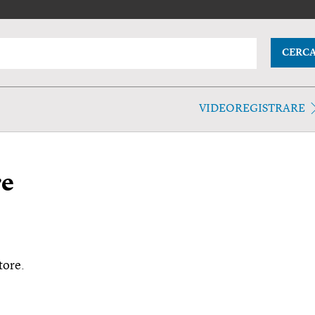
CERC
VIDEOREGISTRARE
re
tore.