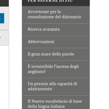
PER SAPERNE DI PIÙ
Avvertenze per la
consultazione del dizionario
A
Ricerca avanzata
Abbreviazioni
Il gran mare delle parole
È irresistibile l’ascesa degli
anglismi?
Un premio alla capacità di
adattamento
Il Nuovo vocabolario di base
della lingua italiana