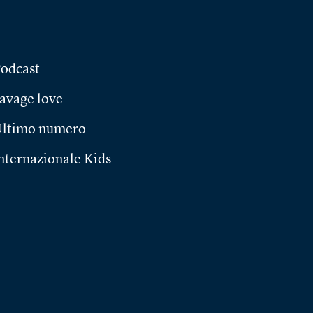
odcast
avage love
ltimo numero
nternazionale Kids