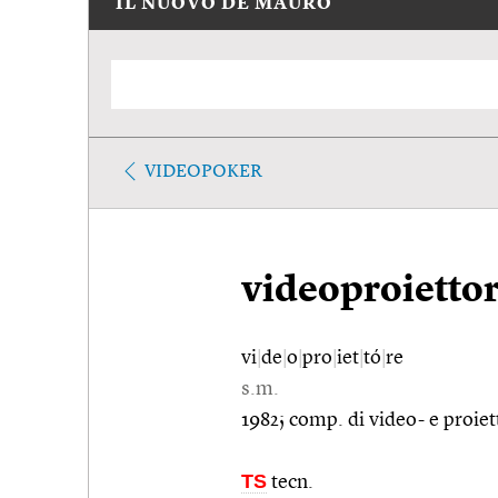
IL NUOVO DE MAURO
VIDEOPOKER
videoproietto
vi
|
de
|
o
|
pro
|
iet
|
tó
|
re
s.m.
1982; comp. di video- e proiet
TS
tecn.