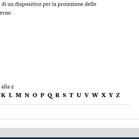
 di un dispositivo per la proiezione delle
terno
 alla z
K
L
M
N
O
P
Q
R
S
T
U
V
W
X
Y
Z