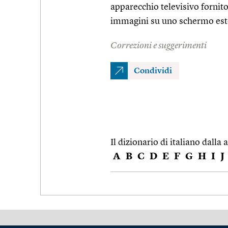
apparecchio televisivo fornito
immagini su uno schermo es
Correzioni e suggerimenti
Condividi
Il dizionario di italiano dalla a
A
B
C
D
E
F
G
H
I
J