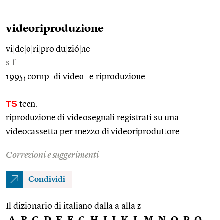
videoriproduzione
vi
|
de
|
o
|
ri
|
pro
|
du
|
zió
|
ne
s.f.
1995; comp. di video- e riproduzione.
TS
tecn.
riproduzione di videosegnali registrati su una
videocassetta per mezzo di videoriproduttore
Correzioni e suggerimenti
Condividi
Il dizionario di italiano dalla a alla z