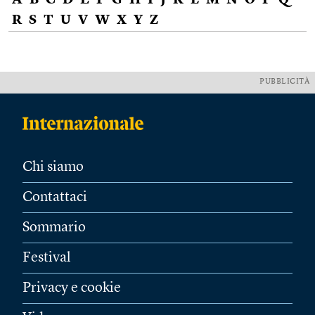
A
B
C
D
E
F
G
H
I
J
K
L
M
N
O
P
Q
R
S
T
U
V
W
X
Y
Z
PUBBLICITÀ
Chi siamo
Contattaci
Sommario
Festival
Privacy e cookie