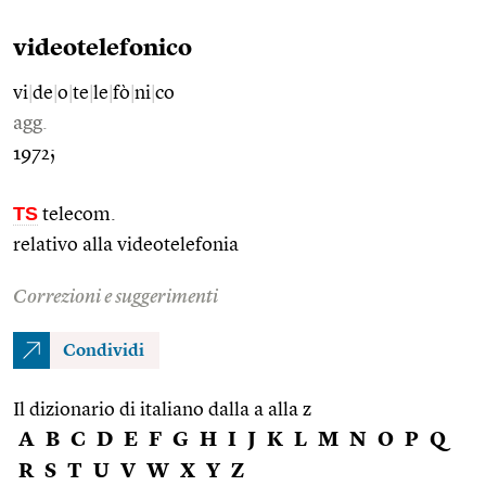
videotelefonico
vi
|
de
|
o
|
te
|
le
|
fò
|
ni
|
co
agg.
1972;
TS
telecom.
relativo alla videotelefonia
Correzioni e suggerimenti
Condividi
Il dizionario di italiano dalla a alla z
A
B
C
D
E
F
G
H
I
J
K
L
M
N
O
P
Q
R
S
T
U
V
W
X
Y
Z