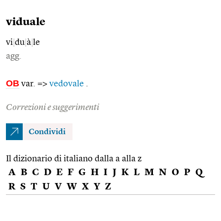
viduale
vi
|
du
|
à
|
le
agg.
OB
var. =>
vedovale
.
Correzioni e suggerimenti
Condividi
Il dizionario di italiano dalla a alla z
A
B
C
D
E
F
G
H
I
J
K
L
M
N
O
P
Q
R
S
T
U
V
W
X
Y
Z