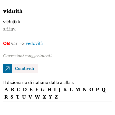
viduità
vi
|
du
|
i
|
tà
s.f.inv.
OB
var. =>
vedovità
.
Correzioni e suggerimenti
Condividi
Il dizionario di italiano dalla a alla z
A
B
C
D
E
F
G
H
I
J
K
L
M
N
O
P
Q
R
S
T
U
V
W
X
Y
Z