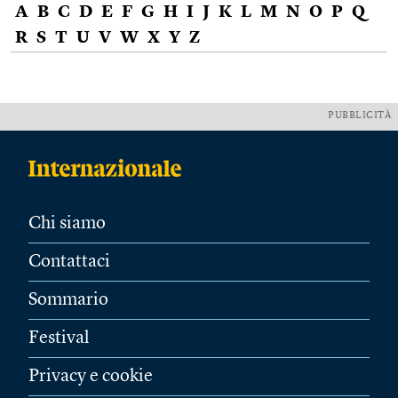
A
B
C
D
E
F
G
H
I
J
K
L
M
N
O
P
Q
R
S
T
U
V
W
X
Y
Z
PUBBLICITÀ
Chi siamo
Contattaci
Sommario
Festival
Privacy e cookie