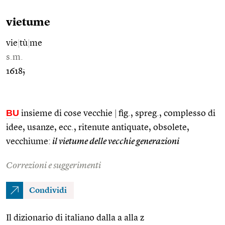
vietume
vie
|
tù
|
me
s.m.
1618;
BU
insieme di cose vecchie
|
fig., spreg., complesso di
idee, usanze, ecc., ritenute antiquate, obsolete,
vecchiume:
il vietume delle vecchie generazioni
Correzioni e suggerimenti
Condividi
Il dizionario di italiano dalla a alla z