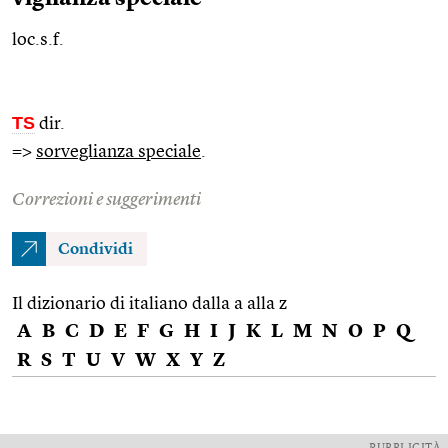
loc.s.f.
TS
dir.
=>
sorveglianza speciale
.
Correzioni e suggerimenti
Condividi
Il dizionario di italiano dalla a alla z
A
B
C
D
E
F
G
H
I
J
K
L
M
N
O
P
Q
R
S
T
U
V
W
X
Y
Z