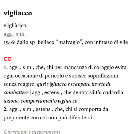
vigliacco
vi
|
gliàc
|
co
agg., s.m.
1546; dallo sp. bellaco “malvagio”, con influsso di vile.
CO
1.
agg. , s.m., che, chi per mancanza di coraggio evita
ogni occasione di pericolo e subisce sopraffazioni
senza reagire:
quel vigliacco è scappato invece di
combattere
|
agg., estens., che denota viltà, codardia:
azione
,
comportamento vigliacco
2.
agg. , s.m., estens., che, chi si comporta da
prepotente con chi non può difendersi
Correzioni e suggerimenti