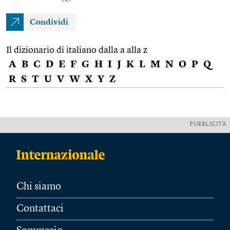
Condividi
Il dizionario di italiano dalla a alla z
A
B
C
D
E
F
G
H
I
J
K
L
M
N
O
P
Q
R
S
T
U
V
W
X
Y
Z
PUBBLICITÀ
Chi siamo
Contattaci