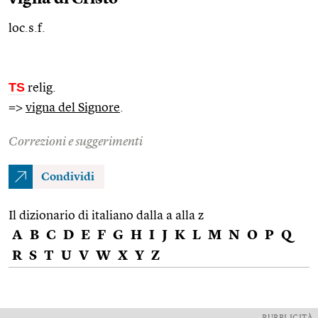
loc.s.f.
TS
relig.
=>
vigna del Signore
.
Correzioni e suggerimenti
Condividi
Il dizionario di italiano dalla a alla z
A
B
C
D
E
F
G
H
I
J
K
L
M
N
O
P
Q
R
S
T
U
V
W
X
Y
Z