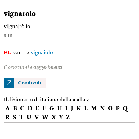
vignarolo
vi
|
gna
|
rò
|
lo
s.m.
BU
var. =>
vignaiolo
.
Correzioni e suggerimenti
Condividi
Il dizionario di italiano dalla a alla z
A
B
C
D
E
F
G
H
I
J
K
L
M
N
O
P
Q
R
S
T
U
V
W
X
Y
Z