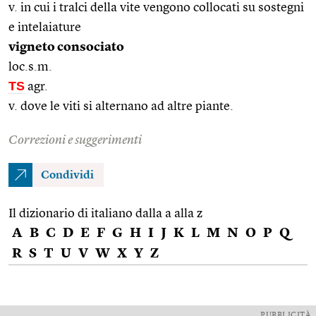
v. in cui i tralci della vite vengono collocati su sostegni
e intelaiature
vigneto consociato
loc.s.m.
TS
agr.
v. dove le viti si alternano ad altre piante.
Correzioni e suggerimenti
Condividi
Il dizionario di italiano dalla a alla z
A
B
C
D
E
F
G
H
I
J
K
L
M
N
O
P
Q
R
S
T
U
V
W
X
Y
Z
PUBBLICITÀ