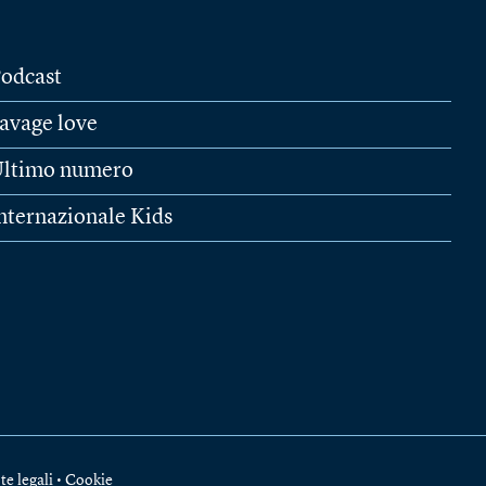
odcast
avage love
ltimo numero
nternazionale Kids
te legali
•
Cookie