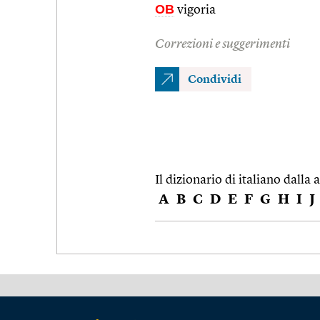
OB
vigoria
Correzioni e suggerimenti
Condividi
Il dizionario di italiano dalla a
A
B
C
D
E
F
G
H
I
J