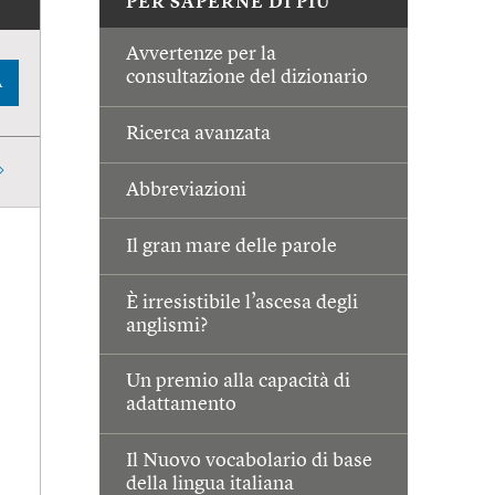
PER SAPERNE DI PIÙ
Avvertenze per la
consultazione del dizionario
A
Ricerca avanzata
Abbreviazioni
Il gran mare delle parole
È irresistibile l’ascesa degli
anglismi?
Un premio alla capacità di
adattamento
Il Nuovo vocabolario di base
della lingua italiana