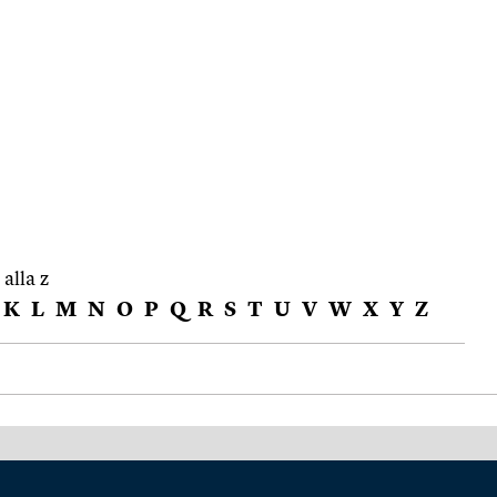
 alla z
K
L
M
N
O
P
Q
R
S
T
U
V
W
X
Y
Z