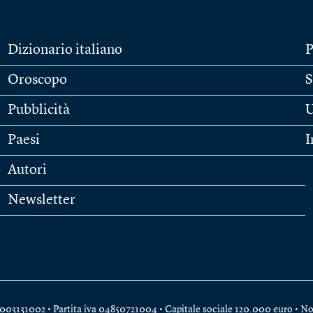
Dizionario italiano
P
Oroscopo
S
Pubblicità
U
Paesi
I
Autori
Newsletter
e 04003131002 • Partita iva 04850721004 • Capitale sociale 120.000 euro •
No