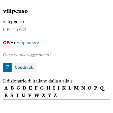
vilipenso
vi
|
li
|
pèn
|
so
p.pass., agg.
OB
=>
vilipendere
Correzioni e suggerimenti
Condividi
Il dizionario di italiano dalla a alla z
A
B
C
D
E
F
G
H
I
J
K
L
M
N
O
P
Q
R
S
T
U
V
W
X
Y
Z