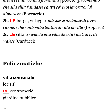
medicee sulla collina fiorentina
|
podere:
gli comandò
che alla villa s’andasse e quivi co’ suoi lavoratori si
dimorasse
(Boccaccio)
2b.
LE
borgo, villaggio:
odi spesso un tonar di ferree
canne,
|
che rimbomba lontan di villa in villa
(Leopardi)
2c.
LE
città:
e rividi la mia villa diserta
|
da Carlo di
Valese
(Carducci)
Polirematiche
villa comunale
loc.s.f.
RE
centromerid.
giardino pubblico.