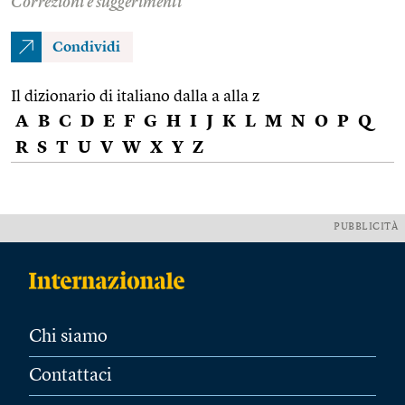
Correzioni e suggerimenti
Condividi
Il dizionario di italiano dalla a alla z
A
B
C
D
E
F
G
H
I
J
K
L
M
N
O
P
Q
R
S
T
U
V
W
X
Y
Z
PUBBLICITÀ
Chi siamo
Contattaci