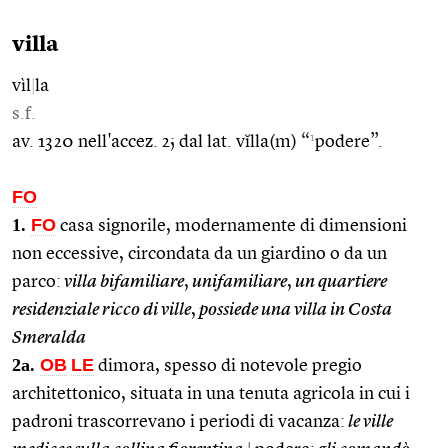
villa
vìl
|
la
s.f.
1
av. 1320 nell'accez. 2; dal lat. vĭlla(m) “
podere”.
FO
1.
FO
casa signorile, modernamente di dimensioni
non eccessive, circondata da un giardino o da un
parco:
villa bifamiliare
,
unifamiliare
,
un quartiere
residenziale ricco di ville
,
possiede una villa in Costa
Smeralda
2a.
OB
LE
dimora, spesso di notevole pregio
architettonico, situata in una tenuta agricola in cui i
padroni trascorrevano i periodi di vacanza:
le ville