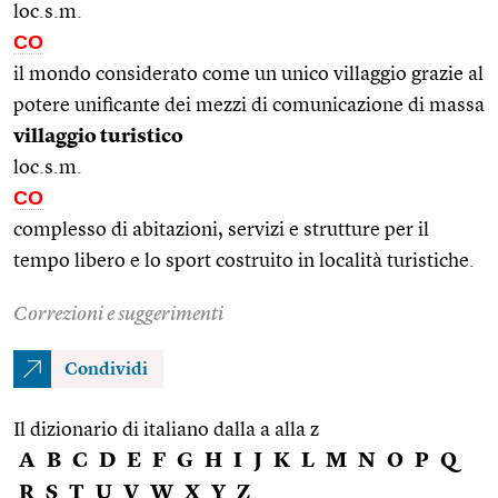
loc.s.m.
CO
il mondo considerato come un unico villaggio grazie al
potere unificante dei mezzi di comunicazione di massa
villaggio turistico
loc.s.m.
CO
complesso di abitazioni, servizi e strutture per il
tempo libero e lo sport costruito in località turistiche.
Correzioni e suggerimenti
Condividi
Il dizionario di italiano dalla a alla z
A
B
C
D
E
F
G
H
I
J
K
L
M
N
O
P
Q
R
S
T
U
V
W
X
Y
Z