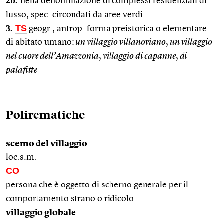
2b.
nella denominazione di complessi residenziali di
lusso, spec. circondati da aree verdi
3.
TS
geogr., antrop. forma preistorica o elementare
di abitato umano:
un villaggio villanoviano
,
un villaggio
nel cuore dell’Amazzonia
,
villaggio di capanne
,
di
palafitte
Polirematiche
scemo del villaggio
loc.s.m.
CO
persona che è oggetto di scherno generale per il
comportamento strano o ridicolo
villaggio globale