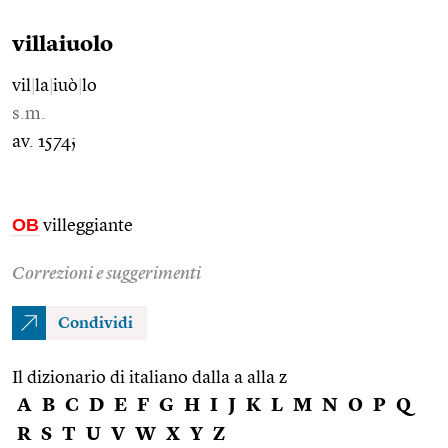
villaiuolo
vil
|
la
|
iuò
|
lo
s.m.
av. 1574;
OB
villeggiante
Correzioni e suggerimenti
Condividi
Il dizionario di italiano dalla a alla z
A
B
C
D
E
F
G
H
I
J
K
L
M
N
O
P
Q
R
S
T
U
V
W
X
Y
Z