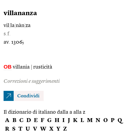
villananza
vil
|
la
|
nàn
|
za
s.f.
av. 1306;
OB
villania
|
rusticità
Correzioni e suggerimenti
Condividi
Il dizionario di italiano dalla a alla z
A
B
C
D
E
F
G
H
I
J
K
L
M
N
O
P
Q
R
S
T
U
V
W
X
Y
Z