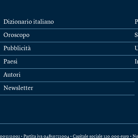
Dizionario italiano
P
Oroscopo
S
Pubblicità
U
Paesi
I
Autori
Newsletter
e 04003131002 • Partita iva 04850721004 • Capitale sociale 120.000 euro •
No