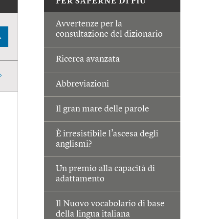
PER SAPERNE DI PIÙ
Avvertenze per la
consultazione del dizionario
A
Ricerca avanzata
Abbreviazioni
Il gran mare delle parole
È irresistibile l’ascesa degli
anglismi?
Un premio alla capacità di
adattamento
Il Nuovo vocabolario di base
della lingua italiana