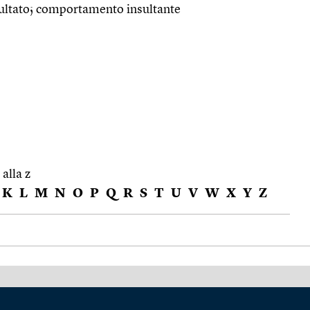
risultato; comportamento insultante
 alla z
K
L
M
N
O
P
Q
R
S
T
U
V
W
X
Y
Z