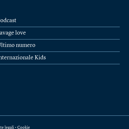
odcast
avage love
ltimo numero
nternazionale Kids
te legali
•
Cookie