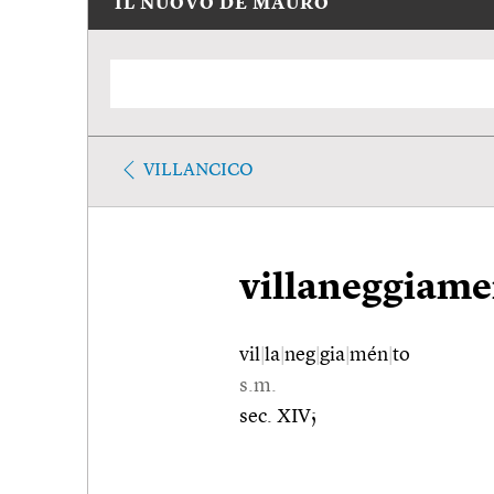
IL NUOVO DE MAURO
VILLANCICO
villaneggiame
vil
|
la
|
neg
|
gia
|
mén
|
to
s.m.
sec. XIV;