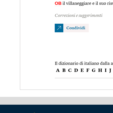
OB
il villaneggiare e il suo 
Correzioni e suggerimenti
Condividi
Il dizionario di italiano dalla a
A
B
C
D
E
F
G
H
I
J