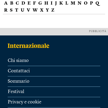
A
B
C
D
E
F
G
H
I
J
K
L
M
N
O
P
Q
R
S
T
U
V
W
X
Y
Z
PUBBLICITÀ
Chi siamo
Contattaci
Sommario
Festival
Privacy e cookie