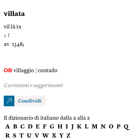
villata
vil
|
là
|
ta
s.f.
av. 1348;
OB
villaggio
|
contado
Correzioni e suggerimenti
Condividi
Il dizionario di italiano dalla a alla z
A
B
C
D
E
F
G
H
I
J
K
L
M
N
O
P
Q
R
S
T
U
V
W
X
Y
Z