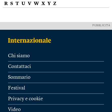
R
S
T
U
V
W
X
Y
Z
PUBBLICITÀ
Chi siamo
Contattaci
Sommario
Festival
Privacy e cookie
Video