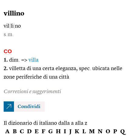
villino
vil
|
lì
|
no
s.m.
CO
1.
dim. =>
villa
2.
villetta di una certa eleganza, spec. ubicata nelle
zone periferiche di una città
Correzioni e suggerimenti
Condividi
Il dizionario di italiano dalla a alla z
A
B
C
D
E
F
G
H
I
J
K
L
M
N
O
P
Q