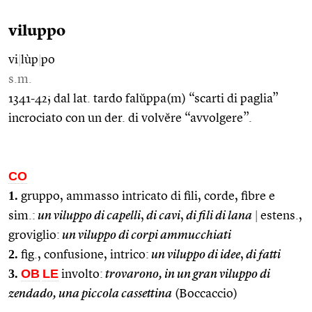
viluppo
vi
|
lùp
|
po
s.m.
1341-42; dal lat. tardo falŭppa(m) “scarti di paglia”
incrociato con un der. di volvĕre “avvolgere”.
CO
1.
gruppo, ammasso intricato di fili, corde, fibre e
sim.:
un viluppo di capelli
,
di cavi
,
di fili di lana
|
estens.,
groviglio:
un viluppo di corpi ammucchiati
2.
fig., confusione, intrico:
un viluppo di idee
,
di fatti
3.
OB
LE
involto:
trovarono, in un gran viluppo di
zendado, una piccola cassettina
(Boccaccio)