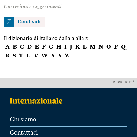
Correzioni e suggerimenti
Condividi
Il dizionario di italiano dalla a alla z
A
B
C
D
E
F
G
H
I
J
K
L
M
N
O
P
Q
R
S
T
U
V
W
X
Y
Z
PUBBLICITÀ
Chi siamo
Contattaci