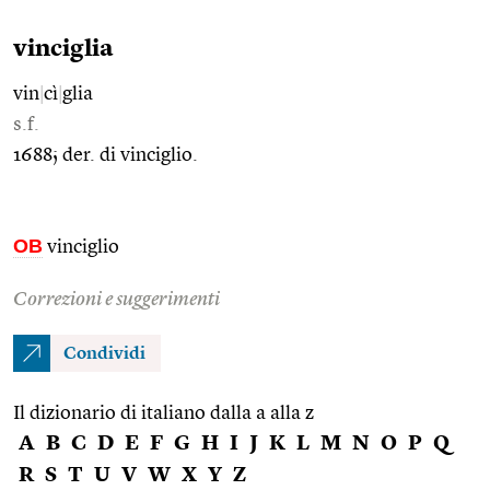
vinciglia
vin
|
cì
|
glia
s.f.
1688; der. di vinciglio.
OB
vinciglio
Correzioni e suggerimenti
Condividi
Il dizionario di italiano dalla a alla z
A
B
C
D
E
F
G
H
I
J
K
L
M
N
O
P
Q
R
S
T
U
V
W
X
Y
Z