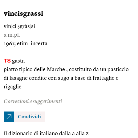
vincisgrassi
vin
|
ci
|
ṣgràs
|
si
s.m.pl.
1961; etim. incerta.
TS
gastr.
piatto tipico delle Marche , costituito da un pasticcio
di lasagne condite con sugo a base di frattaglie e
rigaglie
Correzioni e suggerimenti
Condividi
Il dizionario di italiano dalla a alla z