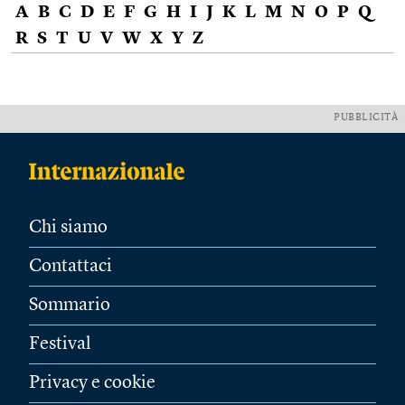
A
B
C
D
E
F
G
H
I
J
K
L
M
N
O
P
Q
R
S
T
U
V
W
X
Y
Z
PUBBLICITÀ
Chi siamo
Contattaci
Sommario
Festival
Privacy e cookie