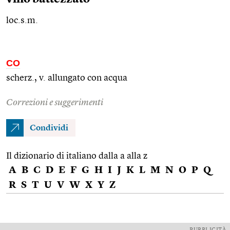
loc.s.m.
CO
scherz., v. allungato con acqua
Correzioni e suggerimenti
Condividi
Il dizionario di italiano dalla a alla z
A
B
C
D
E
F
G
H
I
J
K
L
M
N
O
P
Q
R
S
T
U
V
W
X
Y
Z