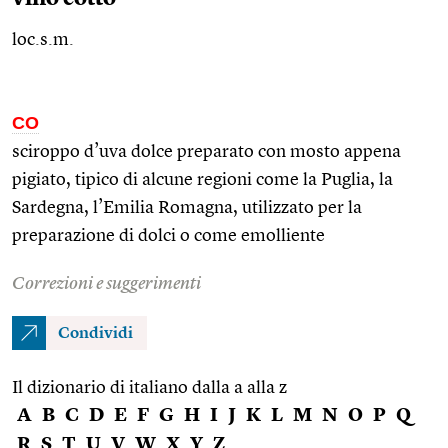
loc.s.m.
CO
sciroppo d’uva dolce preparato con mosto appena
pigiato, tipico di alcune regioni come la Puglia, la
Sardegna, l’Emilia Romagna, utilizzato per la
preparazione di dolci o come emolliente
Correzioni e suggerimenti
Condividi
Il dizionario di italiano dalla a alla z
A
B
C
D
E
F
G
H
I
J
K
L
M
N
O
P
Q
R
S
T
U
V
W
X
Y
Z