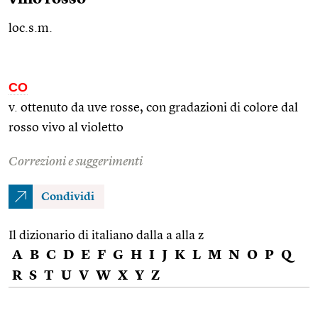
loc.s.m.
CO
v. ottenuto da uve rosse, con gradazioni di colore dal
rosso vivo al violetto
Correzioni e suggerimenti
Condividi
Il dizionario di italiano dalla a alla z
A
B
C
D
E
F
G
H
I
J
K
L
M
N
O
P
Q
R
S
T
U
V
W
X
Y
Z