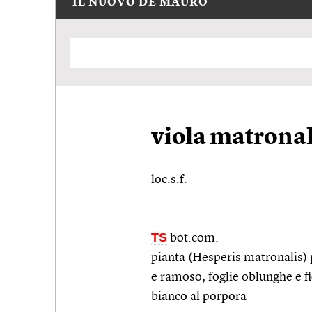
IL NUOVO DE MAURO
viola matrona
loc.s.f.
TS
bot.com.
pianta (Hesperis matronalis) p
e ramoso, foglie oblunghe e fi
bianco al porpora