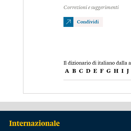
Correzioni e suggerimenti
Condividi
Il dizionario di italiano dalla a
A
B
C
D
E
F
G
H
I
J