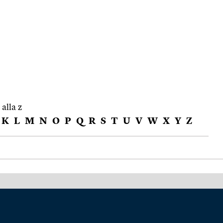
 alla z
K
L
M
N
O
P
Q
R
S
T
U
V
W
X
Y
Z