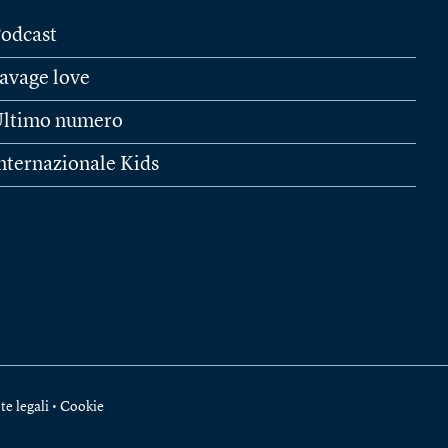
odcast
avage love
ltimo numero
nternazionale Kids
te legali
•
Cookie