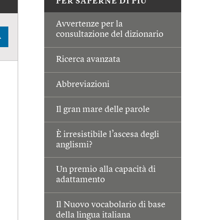
PER SAPERNE DI PIÙ
Avvertenze per la
consultazione del dizionario
A
Ricerca avanzata
Abbreviazioni
Il gran mare delle parole
È irresistibile l’ascesa degli
anglismi?
Un premio alla capacità di
adattamento
Il Nuovo vocabolario di base
della lingua italiana