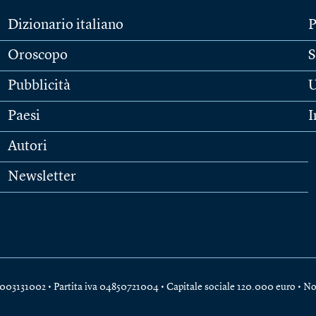
Dizionario italiano
P
Oroscopo
S
Pubblicità
U
Paesi
I
Autori
Newsletter
e 04003131002 • Partita iva 04850721004 • Capitale sociale 120.000 euro •
No