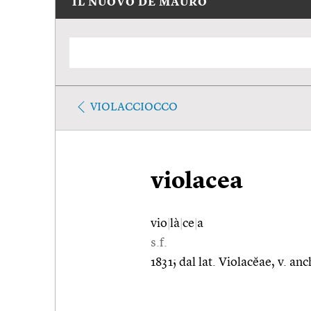
IL NUOVO DE MAURO
VIOLACCIOCCO
violacea
vio
|
là
|
ce
|
a
s.f.
1831; dal lat. Violacĕae, v. an