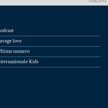
PUBBLICITÀ
odcast
avage love
ltimo numero
nternazionale Kids