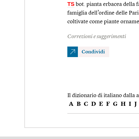
TS
bot. pianta erbacea della 
famiglia dell’ordine delle Pa
coltivate come piante orname
Correzioni e suggerimenti
Condividi
Il dizionario di italiano dalla a
A
B
C
D
E
F
G
H
I
J