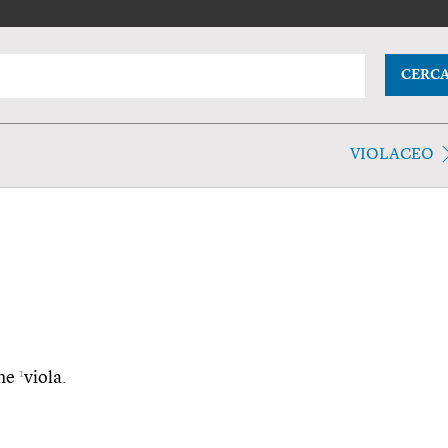
CERC
VIOLACEO
1
che
viola.