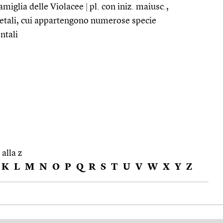
famiglia delle Violacee
|
pl. con iniz. maiusc.,
rietali, cui appartengono numerose specie
ntali
 alla z
K
L
M
N
O
P
Q
R
S
T
U
V
W
X
Y
Z