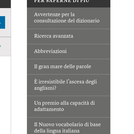
PER SAPERNE DI PIÙ
Avvertenze per la
consultazione del dizionario
A
Ricerca avanzata
Abbreviazioni
Il gran mare delle parole
È irresistibile l’ascesa degli
anglismi?
Un premio alla capacità di
adattamento
Il Nuovo vocabolario di base
della lingua italiana