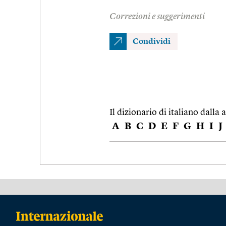
Correzioni e suggerimenti
Condividi
Il dizionario di italiano dalla a
A
B
C
D
E
F
G
H
I
J