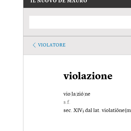
IL NUOVO DE MAURO
VIOLATORE
violazione
vio
|
la
|
zió
|
ne
s.f.
sec. XIV; dal lat. violatiōne(m