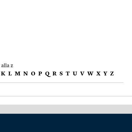
 alla z
K
L
M
N
O
P
Q
R
S
T
U
V
W
X
Y
Z