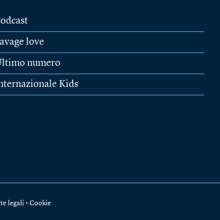
odcast
avage love
ltimo numero
nternazionale Kids
te legali
•
Cookie