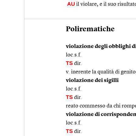
AU
il violare, e il suo risultat
Polirematiche
violazione degli obblighi d
loc.s.f.
TS
dir.
v. inerente la qualità di genito
violazione dei sigilli
loc.s.f.
TS
dir.
reato commesso da chi rompe i 
violazione di corrisponde
loc.s.f.
TS
dir.